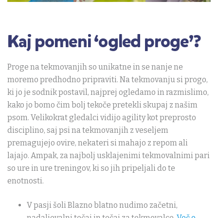
Kaj pomeni ‘ogled proge’?
Proge na tekmovanjih so unikatne in se nanje ne
moremo predhodno pripraviti. Na tekmovanju si progo,
ki jo je sodnik postavil, najprej ogledamo in razmislimo,
kako jo bomo čim bolj tekoče pretekli skupaj z našim
psom. Velikokrat gledalci vidijo agility kot preprosto
disciplino, saj psi na tekmovanjih z veseljem
premagujejo ovire, nekateri si mahajo z repom ali
lajajo. Ampak, za najbolj usklajenimi tekmovalnimi pari
so ure in ure treningov, ki so jih pripeljali do te
enotnosti.
V pasji šoli Blazno blatno nudimo začetni,
nadaljevalni tečaj in tečaj za tekmovalce.
Več o