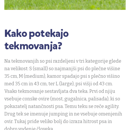
Kako potekajo
tekmovanja?
Na tekmovanjih so psi razdeljeni v tri kategorije glede
na velikost: S (small) so najmanjši psi do plečne višine
35 cm, M (medium), kamor spadajo psi s plečno višino
med 35 cm in 43 cm, ter L (large), psi višji od 43 cm.
Vsako tekmovanje sestavljata dva teka. Prvi od njiju
vsebuje conske ovire (most, gugalnica, palisada), ki so
pokazatelj natančnosti psa. Temu teku se reče agility.
Drug tek se imenuje jumping in ne vsebuje omenjenih
ovir. Tukaj pride veliko bolj do izraza hitrost psa in
dobro vodenje človeka.