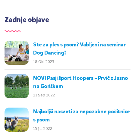
Zadnje objave
Ste za ples s psom? Vabljeni na seminar
Dog Dancing!
18 Okt 2023
NOVI Pasji šport Hoopers – Prvič z Jasno
na Goriškem
21 Sep 2022
Najboljši nasveti za nepozabne počitnice
s psom
15 Jul 2022