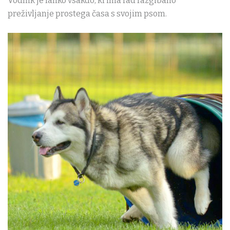
Vodnik je lahko vsakdo, ki ima rad razgibano
preživljanje prostega časa s svojim psom.