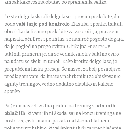
ampak kakovostna obutev bo spremenila veliko.
Če ste dolgolaska ali dolgolasec, prosim poskrbite, da
bodo
vaši lasje pod kontrolo
. Elastika, sponke, trak ali
obroč, karkoli samo poskrbite za vaše oči. Ja, prav sem
napisala, oči. Brez spetih las, se namreč pogosto dogaja,
da je pogled na progo oviran. Običajna »nesreč« v
takšnih primerih je, da se vodnik zaleti v kakšno oviro,
na udaru so skoki in tuneli. Kako krotite dolge lase, je
prepuščena lastni presoji. Še nasvet za bolj pozabljive,
predlagam vam, da imate v nahrbtniku za obiskovanje
agility treningov, vedno dodatno elastiko in kakšno
sponko.
Pa še en nasvet, vedno pridite na trening v
udobnih
oblačilih
, ki vam jih ni škoda, saj na koncu treninga ne
boste več čisti. Imamo pa zato na Blazno blatnem
poligonu wc kabino, ki velikokrat služi za preoblačenje.