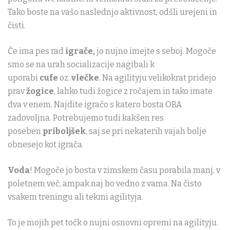
Tako boste na vašo naslednjo aktivnost, odšli urejeni in
čisti.
Če ima pes rad
igrače,
jo nujno imejte s seboj. Mogoče
smo se na urah socializacije nagibali k
uporabi
cufe
oz.
vlečke
. Na agilityju velikokrat pridejo
prav
žogice
, lahko tudi žogice z ročajem in tako imate
dva v enem. Najdite igračo s katero bosta OBA
zadovoljna. Potrebujemo tudi kakšen res
poseben
priboljšek
, saj se pri nekaterih vajah bolje
obnesejo kot igrača.
V
oda
! Mogoče jo bosta v zimskem času porabila manj, v
poletnem več, ampak naj bo vedno z vama. Na čisto
vsakem treningu ali tekmi agilityja.
To je mojih pet točk o nujni osnovni opremi na agilityju.