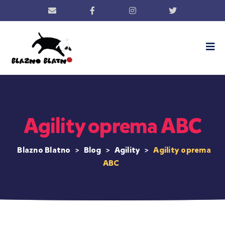
Agility oprema ABC
Blazno Blatno
>
Blog
>
Agility
>
Agility oprema
ABC