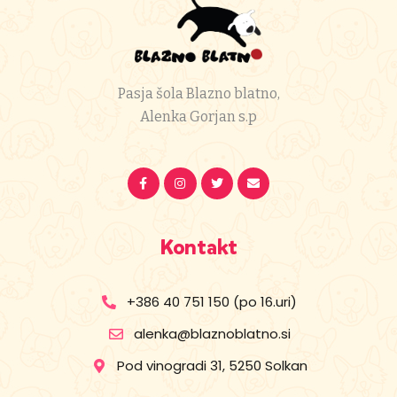
Pasja šola Blazno blatno,
Alenka Gorjan s.p
Kontakt
+386 40 751 150 (po 16.uri)
alenka@blaznoblatno.si
Pod vinogradi 31, 5250 Solkan