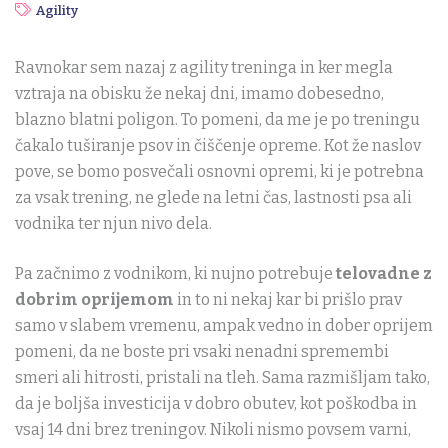
Agility
Ravnokar sem nazaj z agility treninga in ker megla
vztraja na obisku že nekaj dni, imamo dobesedno,
blazno blatni poligon. To pomeni, da me je po treningu
čakalo tuširanje psov in čiščenje opreme. Kot že naslov
pove, se bomo posvečali osnovni opremi, ki je potrebna
za vsak trening, ne glede na letni čas, lastnosti psa ali
vodnika ter njun nivo dela.
Pa začnimo z vodnikom, ki nujno potrebuje
telovadne z
dobrim oprijemom
in to ni nekaj kar bi prišlo prav
samo v slabem vremenu, ampak vedno in dober oprijem
pomeni, da ne boste pri vsaki nenadni spremembi
smeri ali hitrosti, pristali na tleh. Sama razmišljam tako,
da je boljša investicija v dobro obutev, kot poškodba in
vsaj 14 dni brez treningov. Nikoli nismo povsem varni,