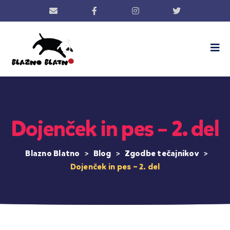
Dojenček in pes – 2. del
Blazno Blatno
>
Blog
>
Zgodbe tečajnikov
>
Dojenček in pes – 2. del