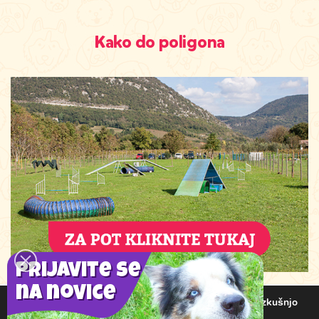
Kako do poligona
Prijavite se
na novice
Uporabljamo piškotke, da vam zagotovimo najboljšo izkušnjo
na našem spletnem mestu.