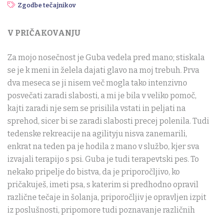
Zgodbe tečajnikov
V PRIČAKOVANJU
Za mojo nosečnost je Guba vedela pred mano; stiskala
se je k meni in želela dajati glavo na moj trebuh.
Prva
dva meseca se ji nisem več mogla tako intenzivno
posvečati zaradi slabosti, a mi je bila v veliko pomoč,
kajti zaradi nje sem se prisilila vstati in peljati na
sprehod, sicer bi se zaradi slabosti precej polenila. Tudi
tedenske rekreacije na agilityju nisva zanemarili,
enkrat na teden pa je hodila z mano v službo, kjer sva
izvajali terapijo s psi. Guba je tudi terapevtski pes. To
nekako pripelje do bistva, da je priporočljivo, ko
pričakuješ, imeti psa, s katerim si predhodno opravil
različne tečaje in šolanja, priporočljiv je opravljen izpit
iz poslušnosti, pripomore tudi poznavanje različnih