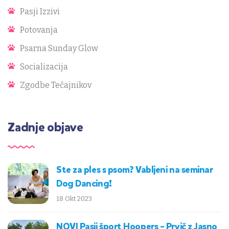
Pasji Izzivi
Potovanja
Psarna Sunday Glow
Socializacija
Zgodbe Tečajnikov
Zadnje objave
Ste za ples s psom? Vabljeni na seminar
Dog Dancing!
18 Okt 2023
NOVI Pasji šport Hoopers – Prvič z Jasno