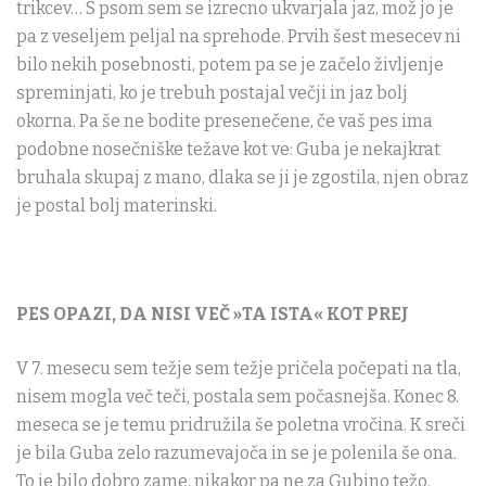
trikcev… S psom sem se izrecno ukvarjala jaz, mož jo je
pa z veseljem peljal na sprehode. Prvih šest mesecev ni
bilo nekih posebnosti, potem pa se je začelo življenje
spreminjati, ko je trebuh postajal večji in jaz bolj
okorna. Pa še ne bodite presenečene, če vaš pes ima
podobne nosečniške težave kot ve: Guba je nekajkrat
bruhala skupaj z mano, dlaka se ji je zgostila, njen obraz
je postal bolj materinski.
PES OPAZI, DA NISI VEČ »TA ISTA« KOT PREJ
V 7. mesecu sem težje sem težje pričela počepati na tla,
nisem mogla več teči, postala sem počasnejša. Konec 8.
meseca se je temu pridružila še poletna vročina. K sreči
je bila Guba zelo razumevajoča in se je polenila še ona.
To je bilo dobro zame, nikakor pa ne za Gubino težo.