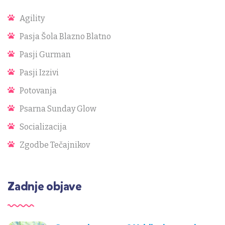
Agility
Pasja Šola Blazno Blatno
Pasji Gurman
Pasji Izzivi
Potovanja
Psarna Sunday Glow
Socializacija
Zgodbe Tečajnikov
Zadnje objave