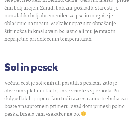
terapevtsko delo in želimo, da na »delovno mesto« pride
čim bolj urejen. Zaradi bolezni, poškodb, starosti, je
mraz lahko bolj obremenilen za psa in mogoče je
oblačenje na mestu. Vsekakor opazujte obnašanje
štirinožca in kmalu vam bo jasno ali mu je mraz in
neprijetno pri določenih temperaturah.
Sol in pesek
Večina cest je soljenih ali posutih s peskom, zato je
obvezno splahniti tačke, ko se vrnete s sprehoda. Pri
dolgodlakih, priporočam tudi razčesavanje trebuha, saj
boste v nasprotnem primeru, v vaš dom prinesli polno
peska. Drselo vam vsekakor ne bo.