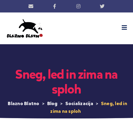
Sneg, led in zima na
sploh
Blazno Blatno
>
Blog
>
Socializacija
>
Sneg, led in
zima na sploh