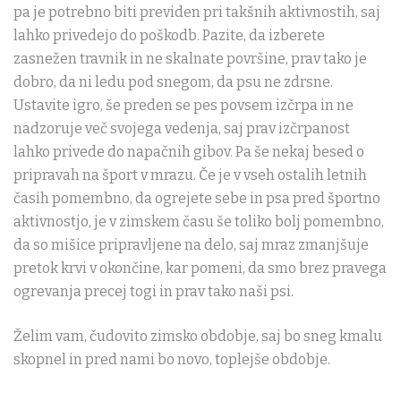
pa je potrebno biti previden pri takšnih aktivnostih, saj
lahko privedejo do poškodb. Pazite, da izberete
zasnežen travnik in ne skalnate površine, prav tako je
dobro, da ni ledu pod snegom, da psu ne zdrsne.
Ustavite igro, še preden se pes povsem izčrpa in ne
nadzoruje več svojega vedenja, saj prav izčrpanost
lahko privede do napačnih gibov. Pa še nekaj besed o
pripravah na šport v mrazu. Če je v vseh ostalih letnih
časih pomembno, da ogrejete sebe in psa pred športno
aktivnostjo, je v zimskem času še toliko bolj pomembno,
da so mišice pripravljene na delo, saj mraz zmanjšuje
pretok krvi v okončine, kar pomeni, da smo brez pravega
ogrevanja precej togi in prav tako naši psi.
Želim vam, čudovito zimsko obdobje, saj bo sneg kmalu
skopnel in pred nami bo novo, toplejše obdobje.